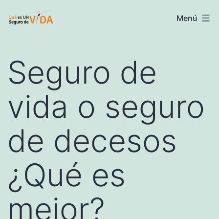
Saltar
Seguros
Menú
al
de
contenido
vida
Seguro de
-
Información
vida o seguro
y
precios
de decesos
¿Qué es
mejor?