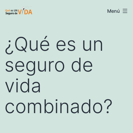
Saltar
Seguros
Menú
al
de
contenido
vida
¿Qué es un
-
Información
seguro de
y
precios
vida
combinado?