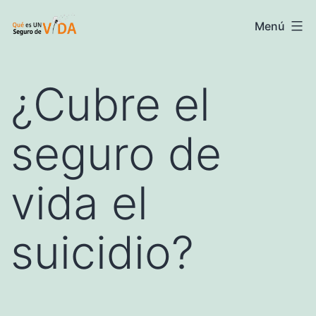
Saltar
Seguros
Menú
al
de
contenido
vida
¿Cubre el
-
Información
seguro de
y
precios
vida el
suicidio?