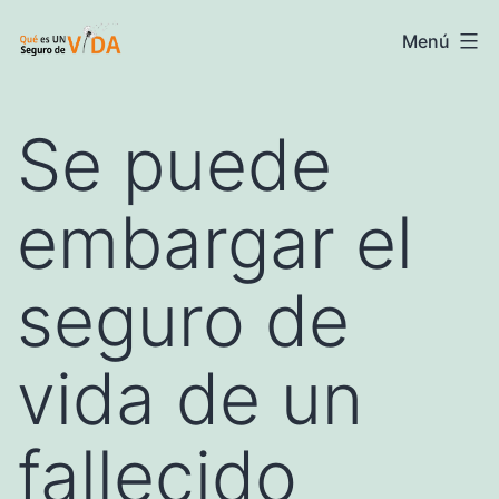
Saltar
Seguros
Menú
al
de
contenido
vida
Se puede
-
Información
embargar el
y
precios
seguro de
vida de un
fallecido