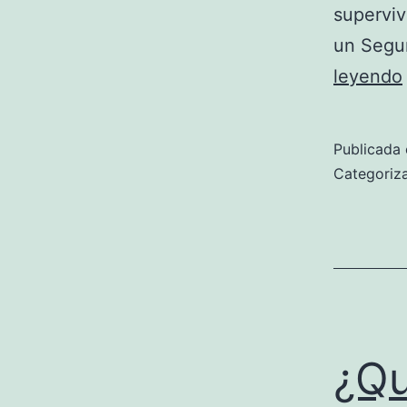
superviv
un Segur
leyendo
Publicada 
Categori
¿Qu