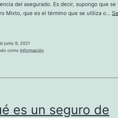
encia del asegurado. Es decir, supongo que se 
o Mixto, que es el término que se utiliza o…
Se
¿Qué
es
un
el
junio 9, 2021
seguro
zado como
Información
de
vida
combinado?
é es un seguro de