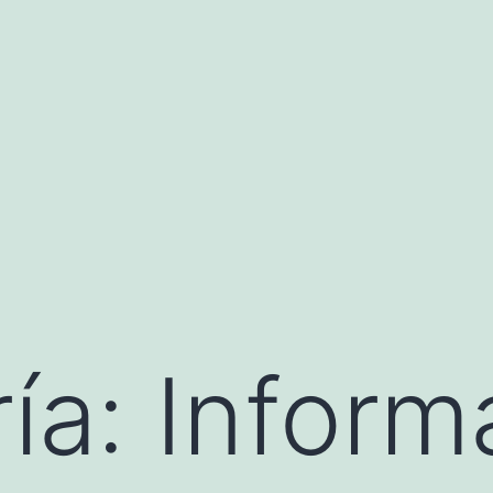
ía:
Inform